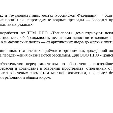
их и труднодоступных местах Российской Федерации — будь 
ие пески или непроходимые водные преграды — бороздит про
ремальных режимах.
азработки от ТТМ НПО «Транспорт» демонстрируют исключ
стностью любой сложности, песчаными наносами и водными п
 климатических поясах — от арктических льдов до жарких пуст
ационных технических приёмов и эргономики, доведённой до 
ва передвижения оказываются бессильны. Для ООО НПО «Транспо
обязательство перед заказчиком по обеспечению высочайш
отрасли и содействие в освоении пространств, отрезанных о
овится ключевым элементом местной логистики, повышает бе
ми районами и общим миром.