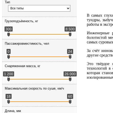
Тип
В самых глух
тундры, зыбуч
Грузоподъёмность, кг
работы в экст
300
8 500
Инженерные р
болотистой ме
самых суровых
Пассажировместимость, чел
За счёт иннов
0
24
другие средст
Это твёрдое 
Снаряженная масса, кг
технологий в 
которая стан
1 200
26 000
изолированны
Максимальная скорость по суше, км/ч
18
60
Длина, мм