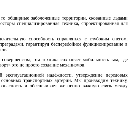
то обширные заболоченные территории, скованные льдами
сторы специализированная техника, спроектированная для
ительную способность справляться с глубоким снегом,
реградами, гарантируя бесперебойное функционирование в
ынь.
совершенства, эта техника сохраняет мобильность там, где
рт» это не просто создание механизмов.
ей эксплуатационной надёжности, утверждение передовых
т основных транспортных артерий. Мы производим технику,
зопасность и обеспечивает жизненно важную связь между