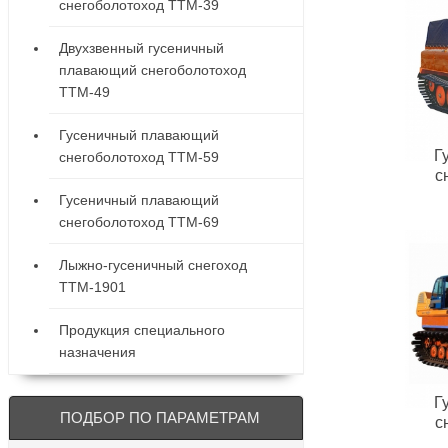
снегоболотоход ТТМ-39
Двухзвенный гусеничный
плавающий снегоболотоход
ТТМ-49
Гусеничный плавающий
Г
снегоболотоход ТТМ-59
с
Гусеничный плавающий
снегоболотоход ТТМ-69
Лыжно-гусеничный снегоход
ТТМ-1901
Продукция специального
назначения
Г
ПОДБОР ПО ПАРАМЕТРАМ
с