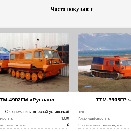
Часто покупают
ТМ-4902ГМ «Руслан»
ТТМ-3903ГР «
С краноманипуляторной установкой
Тип
4000
ность, кг
Грузоподъёмность, кг
6
местимость, чел
Пассажировместимость, чел