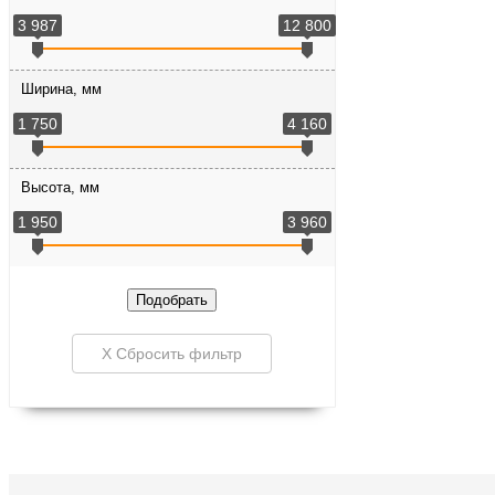
3 987
12 800
Ширина, мм
1 750
4 160
Высота, мм
1 950
3 960
Подобрать
X Сбросить фильтр