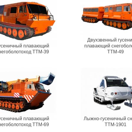
Двухзвенный гусен
усеничный плавающий
плавающий снегобол
негоболотоход ТТМ-39
ТТМ-49
усеничный плавающий
Лыжно-гусеничный сн
негоболотоход ТТМ-69
ТТМ-1901