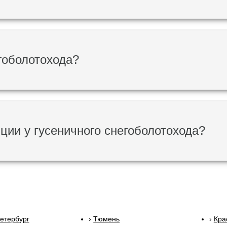
егоболотохода?
ции у гусеничного снегоболотохода?
етербург
Тюмень
Кра