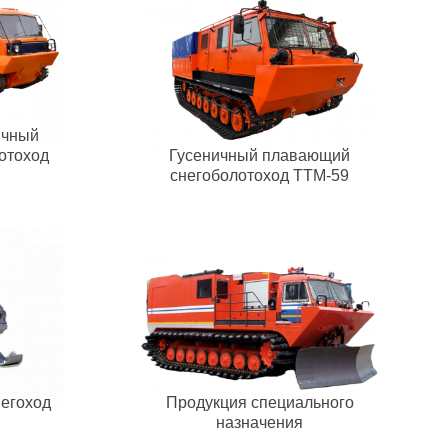
ичный
отоход
Гусеничный плавающий
снегоболотоход ТТМ-59
егоход
Продукция специального
назначения