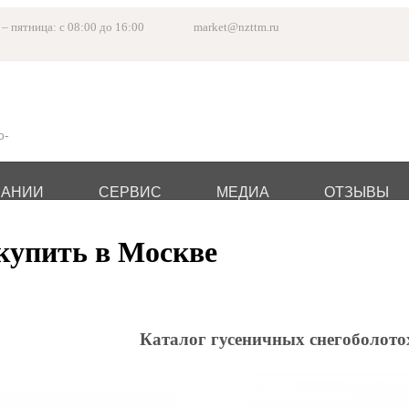
– пятница: с 08:00 до 16:00
market@nzttm.ru
о-
ПАНИИ
СЕРВИС
МЕДИА
ОТЗЫВЫ
купить в Москве
Каталог гусеничных снегоболотох