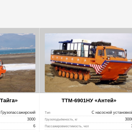
Тайга»
ТТМ-6901НУ «Антей»
Грузопассажирский
С насосной установко
Тип
3000
300
Грузоподъёмность, кг
6
Пассажировместимость, чел