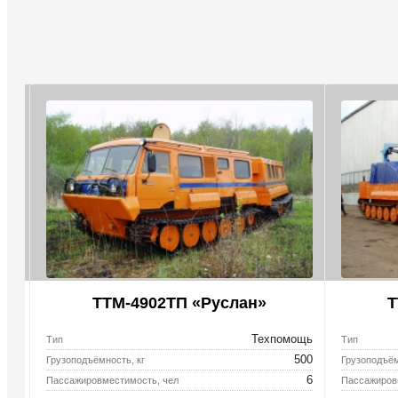
ТТМ-4902ТП «Руслан»
Т
кий
Техпомощь
Тип
Тип
700
500
Грузоподъёмность, кг
Грузоподъём
14
6
Пассажировместимость, чел
Пассажиров